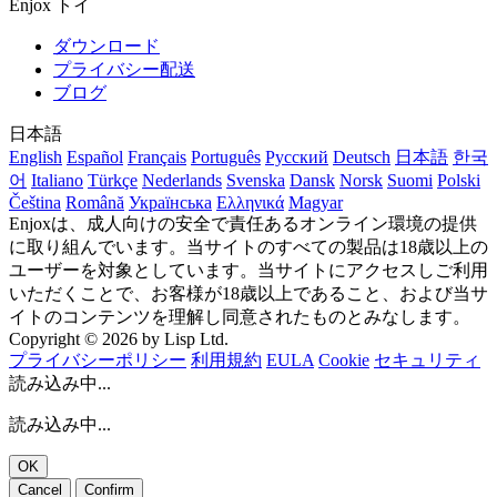
Enjox トイ
ダウンロード
プライバシー配送
ブログ
日本語
English
Español
Français
Português
Русский
Deutsch
日本語
한국
어
Italiano
Türkçe
Nederlands
Svenska
Dansk
Norsk
Suomi
Polski
Čeština
Română
Українська
Ελληνικά
Magyar
Enjoxは、成人向けの安全で責任あるオンライン環境の提供
に取り組んでいます。当サイトのすべての製品は18歳以上の
ユーザーを対象としています。当サイトにアクセスしご利用
いただくことで、お客様が18歳以上であること、および当サ
イトのコンテンツを理解し同意されたものとみなします。
Copyright © 2026 by Lisp Ltd.
プライバシーポリシー
利用規約
EULA
Cookie
セキュリティ
読み込み中...
読み込み中...
OK
Cancel
Confirm